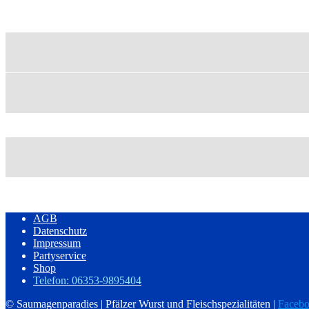
AGB
Datenschutz
Impressum
Partyservice
Shop
Telefon: 06353-9895404
© Saumagenparadies | Pfälzer Wurst und Fleischspezialitäten |
Faceb