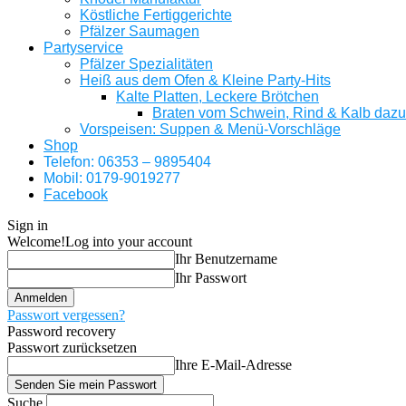
Köstliche Fertiggerichte
Pfälzer Saumagen
Partyservice
Pfälzer Spezialitäten
Heiß aus dem Ofen & Kleine Party-Hits
Kalte Platten, Leckere Brötchen
Braten vom Schwein, Rind & Kalb daz
Vorspeisen: Suppen & Menü-Vorschläge
Shop
Telefon: 06353 – 9895404
Mobil: 0179-9019277
Facebook
Sign in
Welcome!
Log into your account
Ihr Benutzername
Ihr Passwort
Passwort vergessen?
Password recovery
Passwort zurücksetzen
Ihre E-Mail-Adresse
Suche