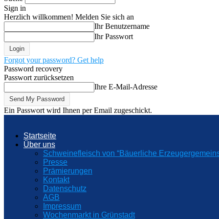
Sign in
Herzlich willkommen! Melden Sie sich an
Ihr Benutzername
Ihr Passwort
Forgot your password? Get help
Password recovery
Passwort zurücksetzen
Ihre E-Mail-Adresse
Ein Passwort wird Ihnen per Email zugeschickt.
Startseite
Über uns
Schweinefleisch von “Bäuerliche Erzeugergemeins
Presse
Prämierungen
Kontakt
Datenschutz
AGB
Impressum
Wochenmarkt in Grünstadt