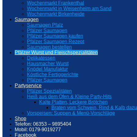
Wochenmarkt Frankenthal
Wochenmarkt in Weisenheim am Sand
Wochenmarkt Birkenheide
Saumagen
Saumagen Pfalz
Pfälzer Saumagen
Pfälzer Saumagen kaufen
Pfälzer Saumagen Rezept
Saumagen bestellen
Pfälzer Wurst und Fleischspezialitäten
Delikatessen
Hausmacher Wurst
Knödel Manufaktur
Köstliche Fertiggerichte
Pfälzer Saumagen
Partyservice
Pfälzer Spezialitäten
Heiß aus dem Ofen & Kleine Party-Hits
Kalte Platten, Leckere Brötchen
Braten vom Schwein, Rind & Kalb daz
Vorspeisen: Suppen & Menü-Vorschläge
Shop
Telefon: 06353 – 9895404
Mobil: 0179-9019277
Facebook