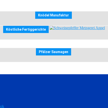
Knödel Manufaktur
Köstliche Fertiggerichte
Pfälzer Saumagen
ook