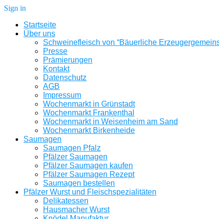
Sign in
Startseite
Über uns
Schweinefleisch von “Bäuerliche Erzeugergemeins
Presse
Prämierungen
Kontakt
Datenschutz
AGB
Impressum
Wochenmarkt in Grünstadt
Wochenmarkt Frankenthal
Wochenmarkt in Weisenheim am Sand
Wochenmarkt Birkenheide
Saumagen
Saumagen Pfalz
Pfälzer Saumagen
Pfälzer Saumagen kaufen
Pfälzer Saumagen Rezept
Saumagen bestellen
Pfälzer Wurst und Fleischspezialitäten
Delikatessen
Hausmacher Wurst
Knödel Manufaktur