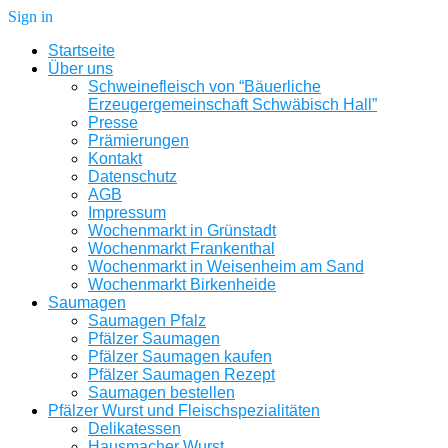
Sign in
Startseite
Über uns
Schweinefleisch von “Bäuerliche
Erzeugergemeinschaft Schwäbisch Hall”
Presse
Prämierungen
Kontakt
Datenschutz
AGB
Impressum
Wochenmarkt in Grünstadt
Wochenmarkt Frankenthal
Wochenmarkt in Weisenheim am Sand
Wochenmarkt Birkenheide
Saumagen
Saumagen Pfalz
Pfälzer Saumagen
Pfälzer Saumagen kaufen
Pfälzer Saumagen Rezept
Saumagen bestellen
Pfälzer Wurst und Fleischspezialitäten
Delikatessen
Hausmacher Wurst