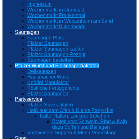
Impressum
Wochenmarkt in Grünstadt
Wochenmarkt Frankenthal
Wochenmarkt in Weisenheim am Sand
Wochenmarkt Birkenheide
Saumagen
Saumagen Pfalz
Pfälzer Saumagen
Pfälzer Saumagen kaufen
Pfälzer Saumagen Rezept
Saumagen bestellen
Pfälzer Wurst und Fleischspezialitäten
Delikatessen
Hausmacher Wurst
Knödel Manufaktur
Köstliche Fertiggerichte
Pfälzer Saumagen
Partyservice
Pfälzer Spezialitäten
Heiß aus dem Ofen & Kleine Party-Hits
Kalte Platten, Leckere Brötchen
Braten vom Schwein, Rind & Kalb
dazu Soßen und Beilagen
Vorspeisen: Suppen & Menü-Vorschläge
Shop